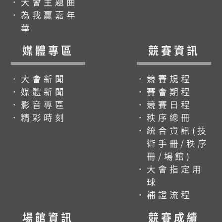
．大會主題曲
．為我贏嘉年
華
媒體專區
競賽資訊
．大會新聞
．競賽規程
．媒體新聞
．賽會期程
．影音專區
．競賽日程
．精彩時刻
．秩序總冊
．統合資訊(技
術手冊/秩序
冊/場館)
．大會指定用
球
．補證流程
場館資訊
競賽成績