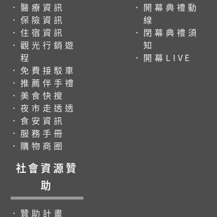
．醫療資訊
．開幕典禮動
．保險資訊
線
．住宿資訊
．閉幕典禮須
．觀光行銷遊
知
程
．開幕LIVE
．免費接駁車
．推薦伴手禮
．美食快搜
．夜市走透透
．食安資訊
．服務手冊
．購物商圈
社會資源贊
助
．贊助計畫