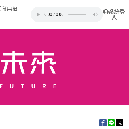
閉幕典禮
系統登
入