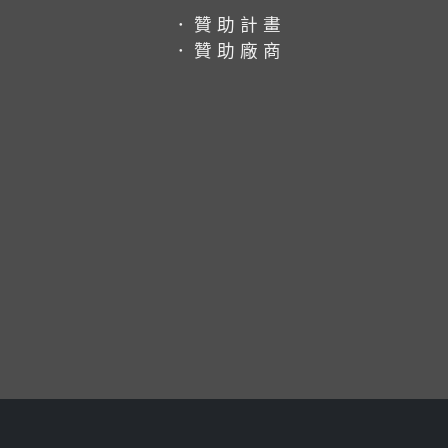
．贊助計畫
．贊助廠商