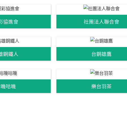
彩協進會
社團法人聯合會
雄鋼鐵人
台鋼雄鷹
咕嘰咕嘰
樂台羽茶