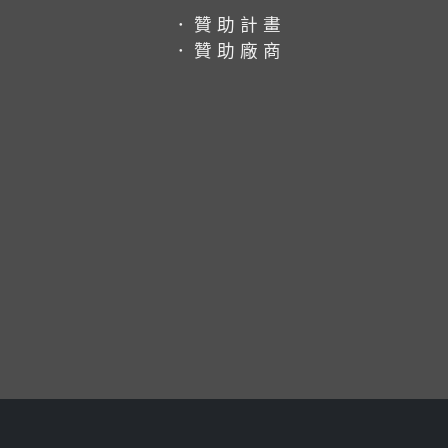
．贊助計畫
．贊助廠商