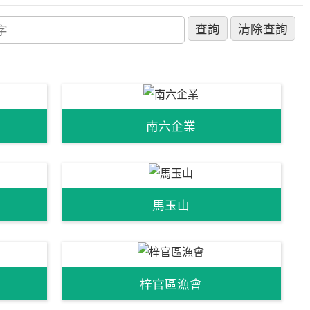
南六企業
馬玉山
梓官區漁會