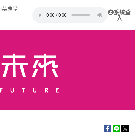
閉幕典禮
系統登
入