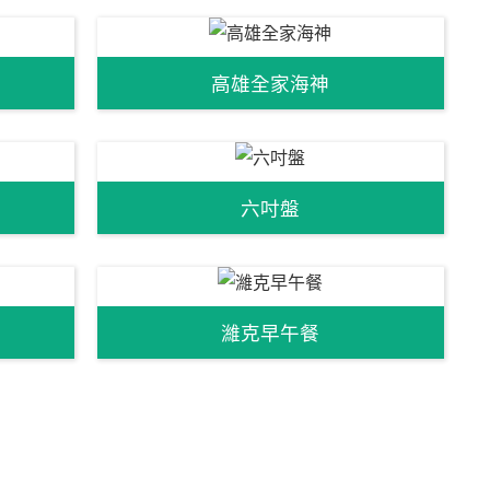
高雄全家海神
六吋盤
濰克早午餐