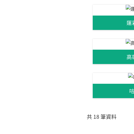
運
高
共 18 筆資料