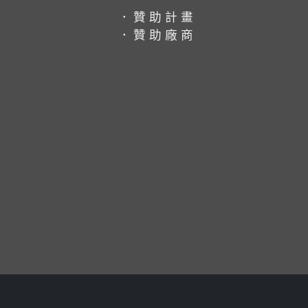
．贊助計畫
．贊助廠商