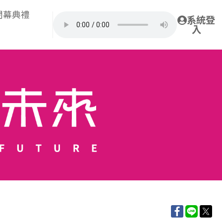
閉幕典禮
系統登
入