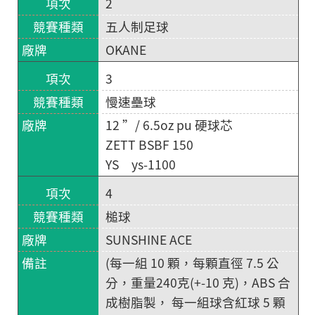
2
五人制足球
OKANE
3
慢速壘球
12 ”/ 6.5oz pu 硬球芯
ZETT BSBF 150
YS ys-1100
4
槌球
SUNSHINE ACE
(每一組 10 顆，每顆直徑 7.5 公
分，重量240克(+-10 克)，ABS 合
成樹脂製， 每一組球含紅球 5 顆