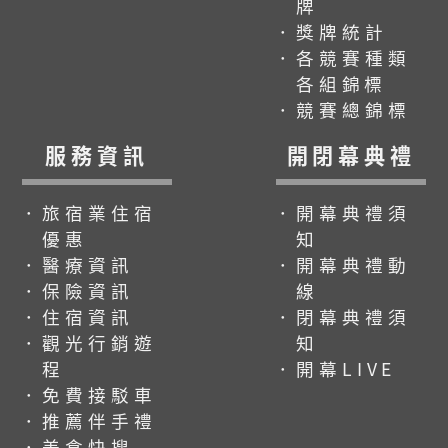
牌
．獎牌統計
．各競賽種類
各組錦標
．競賽總錦標
服務資訊
開閉幕典禮
．旅宿業住宿
．開幕典禮須
優惠
知
．醫療資訊
．開幕典禮動
．保險資訊
線
．住宿資訊
．閉幕典禮須
．觀光行銷遊
知
程
．開幕LIVE
．免費接駁車
．推薦伴手禮
．美食快搜