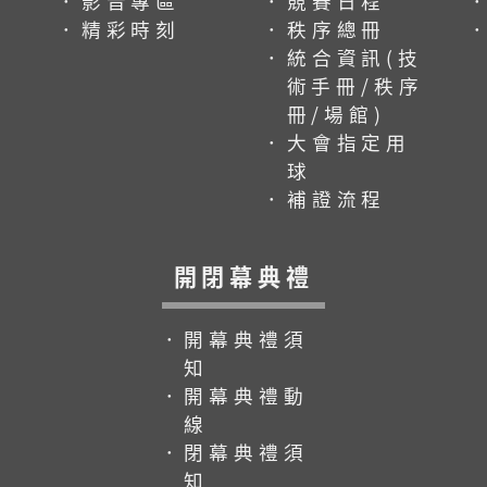
．影音專區
．競賽日程
．精彩時刻
．秩序總冊
．統合資訊(技
術手冊/秩序
冊/場館)
．大會指定用
球
．補證流程
開閉幕典禮
．開幕典禮須
知
．開幕典禮動
線
．閉幕典禮須
知