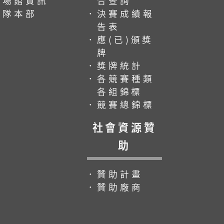
．場館資訊
合查詢
．隊本部
．決賽成績報
告表
．應(已)頒獎
牌
．獎牌統計
．各競賽種類
各組錦標
．競賽總錦標
社會資源贊
助
．贊助計畫
．贊助廠商