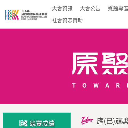
大會資訊
大會公告
媒體專
社會資源贊助
應(已)頒
競賽成績