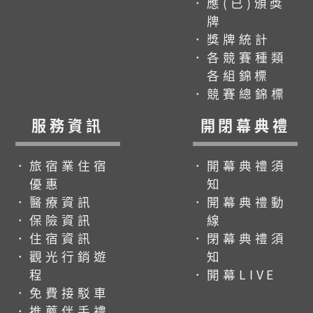
．應(已)頒獎
牌
．獎牌統計
．各競賽種類
各組錦標
．競賽總錦標
服務資訊
開閉幕典禮
．旅宿業住宿
．開幕典禮須
優惠
知
．醫療資訊
．開幕典禮動
．保險資訊
線
．住宿資訊
．閉幕典禮須
．觀光行銷遊
知
程
．開幕LIVE
．免費接駁車
．推薦伴手禮