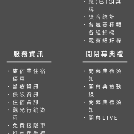
．應(已)頒獎
牌
．獎牌統計
．各競賽種類
各組錦標
．競賽總錦標
服務資訊
開閉幕典禮
．旅宿業住宿
．開幕典禮須
優惠
知
．醫療資訊
．開幕典禮動
．保險資訊
線
．住宿資訊
．閉幕典禮須
．觀光行銷遊
知
程
．開幕LIVE
．免費接駁車
．推薦伴手禮