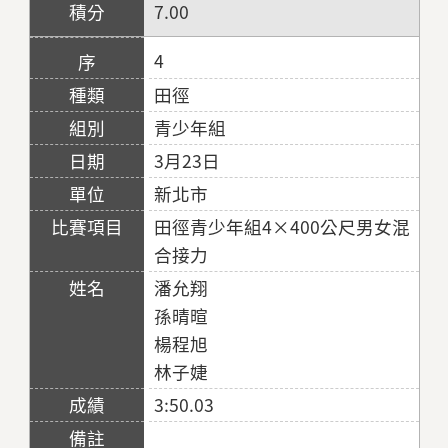
7.00
4
田徑
青少年組
3月23日
新北市
田徑青少年組4×400公尺男女混
合接力
潘允翔
孫晴暄
楊程旭
林子婕
3:50.03