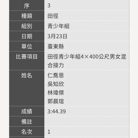
3
田徑
青少年組
3月23日
臺東縣
田徑青少年組4×400公尺男女混
合接力
仁喬恩
吳知欣
林瑋傑
郭晨瑄
3:44.39
1