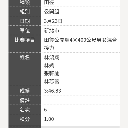
田徑
公開組
3月23日
新北市
田徑公開組4×400公尺男女混合
接力
林鴻翔
林嫣
張軒諭
林芯蕾
3:46.83
6
1.00