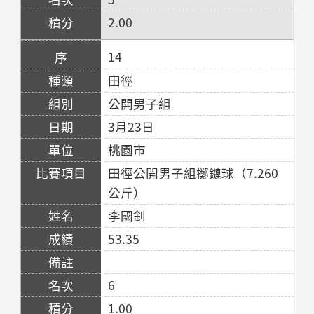
2.00
14
田徑
公開男子組
3月23日
桃園市
田徑公開男子組擲鏈球（7.260
公斤）
李國釗
53.35
6
1.00