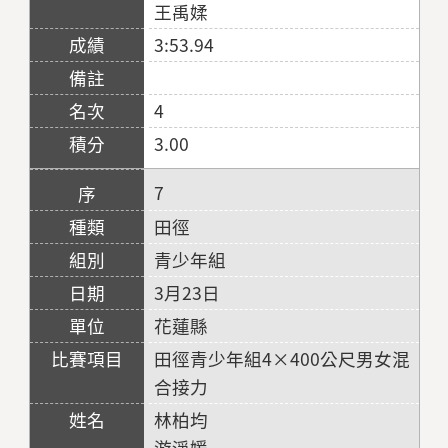
王禹媃
3:53.94
4
3.00
7
田徑
青少年組
3月23日
花蓮縣
田徑青少年組4×400公尺男女混
合接力
林柏均
游淨媛