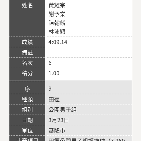
黃耀宗
謝予棠
陳翰麟
林沛穎
4:09.14
6
1.00
9
田徑
公開男子組
3月23日
基隆市
田徑公開男子組擲鏈球（7.260