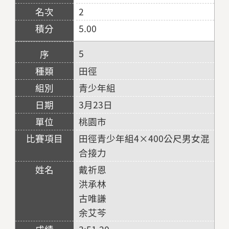
2
5.00
5
田徑
青少年組
3月23日
桃園市
田徑青少年組4×400公尺男女混
合接力
戴祈恩
洪承林
古唯謙
余艾芩