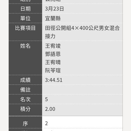
3月23日
宜蘭縣
田徑公開組4×400公尺男女混合
接力
王宥竣
鄧語恩
王宥晴
阮苓瑄
3:44.51
5
2.00
2