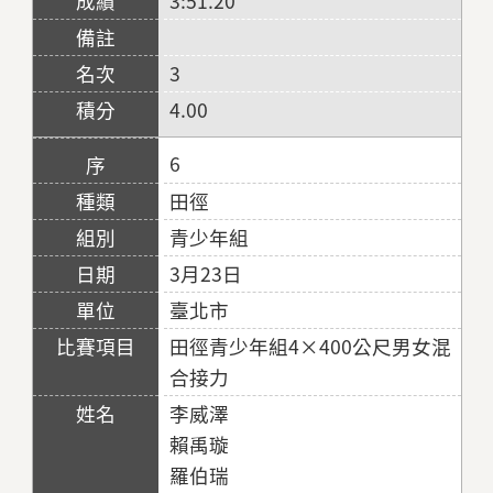
3:51.20
3
4.00
6
田徑
青少年組
3月23日
臺北市
田徑青少年組4×400公尺男女混
合接力
李威澤
賴禹璇
羅伯瑞