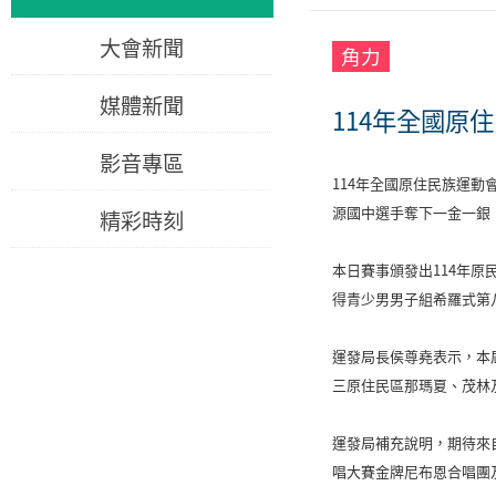
大會新聞
角力
媒體新聞
114年全國原
影音專區
114年全國原住民族運動
源國中選手奪下一金一銀
精彩時刻
本日賽事頒發出114年
得青少男男子組希羅式第
運發局長侯尊堯表示，本屆
三原住民區那瑪夏、茂林
運發局補充說明，期待來
唱大賽金牌尼布恩合唱團