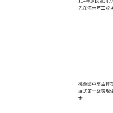
114年原民運角
先在海青商工登
桃源國中高孟軒
羅式第十級表現
金