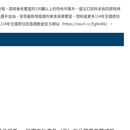
登場，屆時會有豐富的150攤以上的特色市集外，還主打前所未有的原味烤
選手加油，享受最熱情豪邁的美食音樂饗宴，想知道更多114年全國原住
4年全國原住民族運動會官方網站（https://reurl.cc/Eg4oMk）。