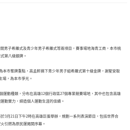
包含公開男子希羅式及青少年男子希羅式等兩項目，賽事場地海青工商，本市桃
羅式第八級銀牌。
目為本市奪牌重點，高孟軒摘下青少年男子組希羅式第十級金牌，謝聖安取
主場，為本市爭光。
個運動種類，分布在高雄12個行政區27個專業競賽場地，其中也包含高雄
現運動實力，締造個人運動生涯的佳績。
於3月21日下午2時在高雄巨蛋舉辦，規劃一系列表演節目，包括世界合
聖火引燃為原民運揭開序幕。