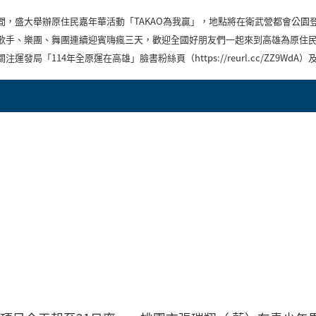
間，盛大舉辦原住民嘉年華活動「TAKAO為我贏」，地點將在衛武營都會公園
歌手、樂團、舞團連續迎賓嗨瘋三天，歡迎全國好朋友們一起來到高雄為原住民
局「114年全原運在高雄」臉書粉絲頁（https://reurl.cc/ZZ9WdA）及11