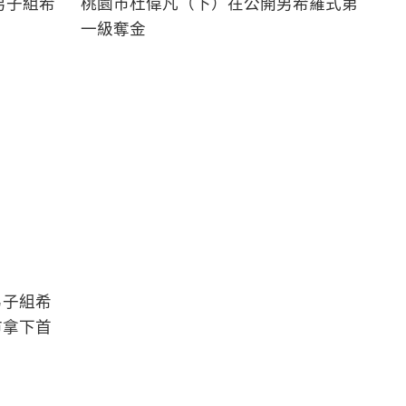
男子組希
桃園市杜偉凡（下）在公開男希羅式第
一級奪金
男子組希
市拿下首