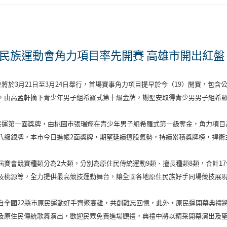
住民族運動會角力項目率先開賽 高雄市開出紅盤
會將於3月21日至3月24日舉行，首場賽事角力項目提早於今（19）開賽，
，由高孟軒摘下青少年男子組希羅式第十級金牌，謝聖安取得青少男男子組希
原民運第一面獎牌，由桃園市張瑞翔在青少年男子組希羅式第一級奪金，角力項
八級銀牌，本市今日進帳2面獎牌，期望延續這股氣勢，持續累積獎牌榜，捍衛
賽會競賽種類分為2大類，分別為原住民傳統運動9類、擅長種類8類，合計17
及桃源等，全力提供最高競技運動舞台，讓全國各地原住民族好手同場競技展
自全國22縣市原民運動好手齊聚高雄，共創難忘回憶，此外，原民運開幕典禮將
及原住民傳統歌舞演出，歡迎民眾免費進場觀禮，典禮中將以精采開幕演出及