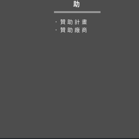
助
．贊助計畫
．贊助廠商