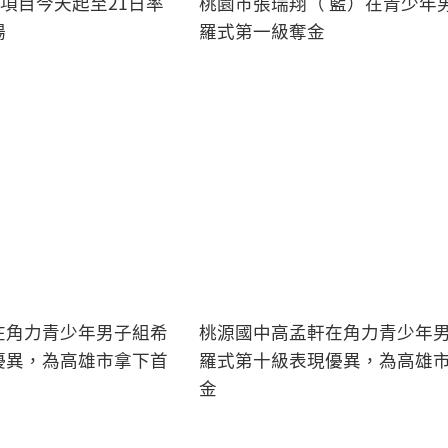
力項目今天起至21日率
桃園市張瑞翔（ 藍）在青少年
場
羅式第一級奪金
在角力青少年男子組希
桃源國中高孟軒在角力青少年
優異，為高雄市拿下首
羅式第十級表現優異，為高雄
金