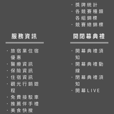
．獎牌統計
．各競賽種類
各組錦標
．競賽總錦標
服務資訊
開閉幕典禮
．旅宿業住宿
．開幕典禮須
優惠
知
．醫療資訊
．開幕典禮動
．保險資訊
線
．住宿資訊
．閉幕典禮須
．觀光行銷遊
知
程
．開幕LIVE
．免費接駁車
．推薦伴手禮
．美食快搜