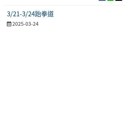
3/21-3/24跆拳道
活
2025-03-24
動
日
期