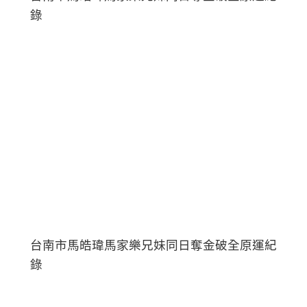
錄
台南市馬皓瑋馬家樂兄妹同日奪金破全原運紀
錄