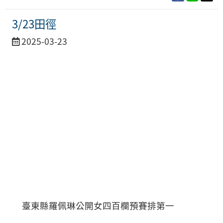
3/23田徑
活
2025-03-23
動
日
期
臺東縣羅佩琳公開女四百欄預賽排第一