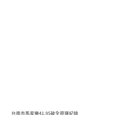
台南市馬家樂41.95破全原運紀錄