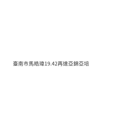
臺南市馬皓瑋19.42再達亞錦亞培