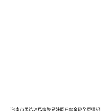
台南市馬皓瑋馬家樂兄妹同日奪金破全原運紀