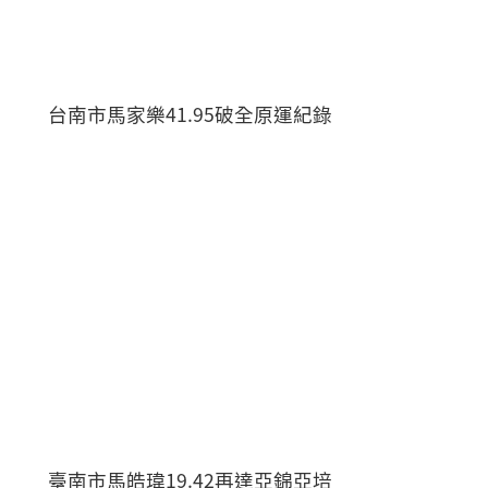
台南市馬家樂41.95破全原運紀錄
臺南市馬皓瑋19.42再達亞錦亞培