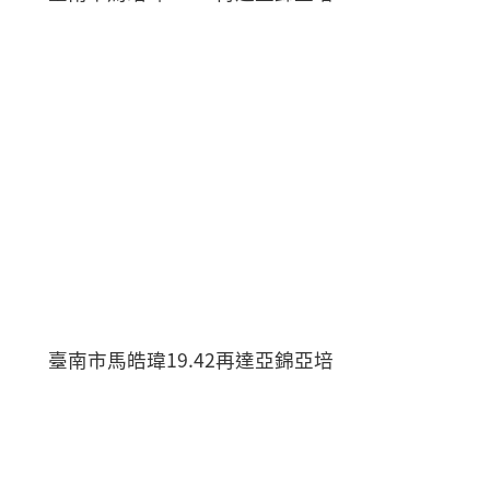
臺南市馬皓瑋19.42再達亞錦亞培