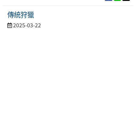
傳統狩獵
活
2025-03-22
動
日
期