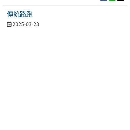
傳統路跑
活
2025-03-23
動
日
期