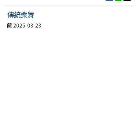
傳統樂舞
活
2025-03-23
動
日
期