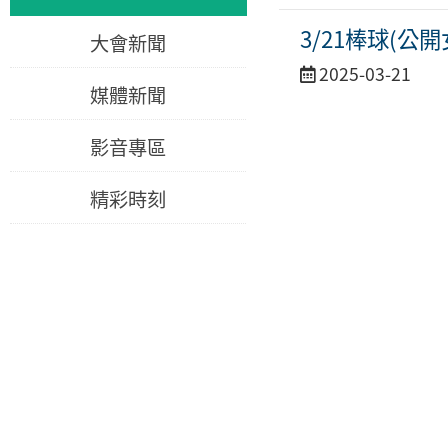
3/21棒球(公開
大會新聞
活
2025-03-21
媒體新聞
動
日
影音專區
期
精彩時刻