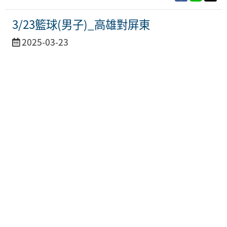
3/23籃球(男子)_高雄對屏東
活
2025-03-23
動
日
期