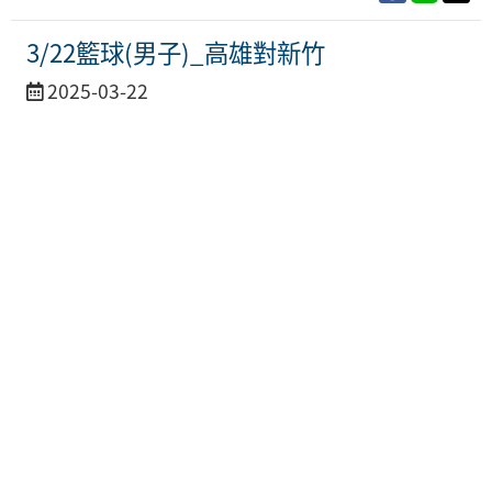
3/22籃球(男子)_高雄對新竹
活
2025-03-22
動
日
期