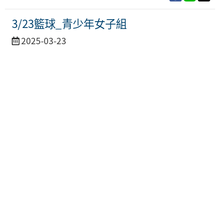
3/23籃球_青少年女子組
活
2025-03-23
動
日
期